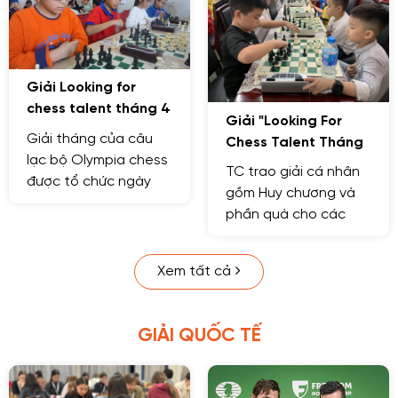
trong thành phố Hà
Nội.
Giải Looking for
chess talent tháng 4
Giải "Looking For
năm 2021
Giải tháng của câu
Chess Talent Tháng
lạc bộ Olympia chess
1/2021 và vinh danh
TC trao giải cá nhân
được tổ chức ngày
học sinh tiêu biểu
gồm Huy chương và
4/4/2021
của CLB Olympia
phần quà cho các
Chess năm 2020"
VĐV Nam – Nữ đạt
thành tích tốt.
Xem tất cả
GIẢI QUỐC TẾ