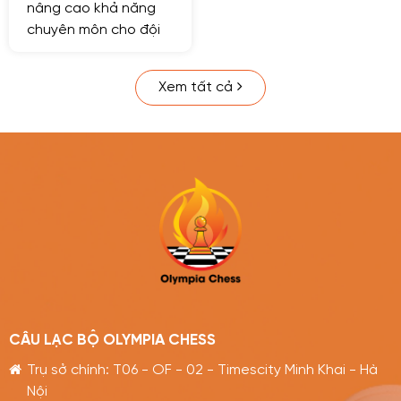
nâng cao khả năng
chuyên môn cho đội
ngũ huấn luyện viên
trọng tài; thực hiện kế
Xem tất cả
hoạch hoạt động
năm 2020, Liên đoàn
cờ Việt Nam tổ chức
lớp tập huấn huấn
luyện viên trọng tài
cờ vua quốc gia.
CÂU LẠC BỘ OLYMPIA CHESS
Trụ sở chính: T06 - OF - 02 - Timescity Minh Khai - Hà
Nội