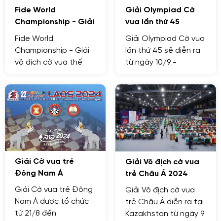
Fide World
Giải Olympiad Cờ
Championship - Giải
vua lần thứ 45
vô địch cờ vua thế
Fide World
Giải Olympiad Cờ vua
giới
Championship - Giải
lần thứ 45 sẽ diễn ra
vô địch cờ vua thế
từ ngày 10/9 -
giới là giải đấu được
23/9/2024 tại
tổ chức để xác định
Budapest, Hungary
nhà vô địch thế giới
về Cờ vua.
Giải Cờ vua trẻ
Giải Vô địch cờ vua
Đông Nam Á
trẻ Châu Á 2024
Giải Cờ vua trẻ Đông
Giải Vô địch cờ vua
Nam Á được tổ chức
trẻ Châu Á diễn ra tại
từ 21/8 đến
Kazakhstan từ ngày 9