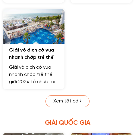
31/8/2024 tại Viên
- 21/6. Đội tuyển Cờ
Chăn, Lào với 3 nội
vua trẻ Việt Nam
dung: Cờ tiêu chuẩn,
tham dự với 48 VĐV
Cờ nhanh và Cờ
chớp.
Giải vô địch cờ vua
nhanh chớp trẻ thế
giới 2024
Giải vô địch cờ vua
nhanh chớp trẻ thế
giới 2024 tổ chức tại
Grand Blue FAFA
Resort - Durres,
Xem tất cả
Albania từ ngày 25-29
tháng 04 năm 2024
GIẢI QUỐC GIA