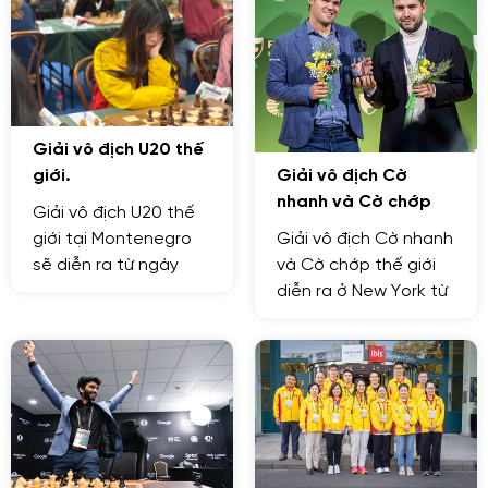
Giải vô địch U20 thế
Giải vô địch Cờ
giới.
nhanh và Cờ chớp
Giải vô địch U20 thế
thế giới
Giải vô địch Cờ nhanh
giới tại Montenegro
và Cờ chớp thế giới
sẽ diễn ra từ ngày
diễn ra ở New York từ
24.2 - 7.3.
ngày 26.12 - 31.12.
Tham dự giải này đội
tuyển Việt Nam có 3
VĐV Lê Quang Liêm,
Lê Tuấn Minh và Bành
Gia Huy.