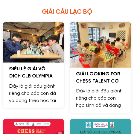
GIẢI CÂU LẠC BỘ
ĐIỀU LỆ GIẢI VÔ
GIẢI LOOKING FOR
ĐỊCH CLB OLYMPIA
CHESS TALENT CƠ
CHESS LẦN VII NĂM
Đây là giải đấu giành
SỞ OCEAN PARK
2025.
Đây là giải đấu giành
riêng cho các con đã
THÁNG 10 NĂM 2024
riêng cho các con
và đang theo học tại
học sinh đã và đang
CLB Olympia Chess.
theo học tại cơ sở
Ocean Park.