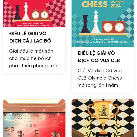
ĐIỀU LỆ GIẢI VÔ
ĐỊCH CÂU LẠC BỘ
OLYMPIA CHESS MỞ
Giải đấu là một sân
ĐIỀU LỆ GIẢI VÔ
RỘNG LẦN II NĂM
chơi mùa hè bổ ích
ĐỊCH CỜ VUA CLB
2024
phát triển phong trào
OLYMPIA CHESS MỞ
Giải Vô địch Cờ vua
Cờ vua cho các em
RỘNG LẦN 1 NĂM
CLB Olympia Chess
học sinh trong và
2024
mở rộng lần 1 năm
ngoài Thành Phố Hà
2024 là giải đấu nhằm
Nội. - Là môi trường
góp phần phát triển
tốt để các em thi đấu
phong trào Cờ vua
giao lưu, rèn luyện ý
trong thành phố Hà
chí bản lĩnh, chuẩn bị
Nội.
cho cho giải đấu lớn
cuối năm 2024.