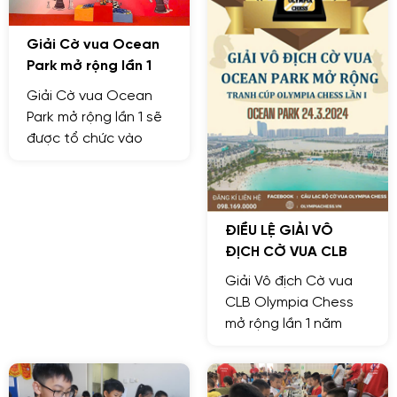
Giải Cờ vua Ocean
Park mở rộng lần 1
Giải Cờ vua Ocean
Park mở rộng lần 1 sẽ
được tổ chức vào
chiều chủ nhật ngày
24.3.2024 tại sảnh
S206 Ocean Park.
ĐIỀU LỆ GIẢI VÔ
ĐỊCH CỜ VUA CLB
OLYMPIA CHESS MỞ
Giải Vô địch Cờ vua
RỘNG LẦN 1 NĂM
CLB Olympia Chess
2024
mở rộng lần 1 năm
2024 là giải đấu nhằm
góp phần phát triển
phong trào Cờ vua