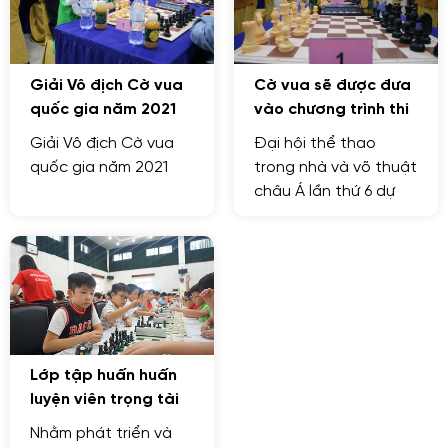
Giải Vô địch Cờ vua
Cờ vua sẽ được đưa
quốc gia năm 2021
vào chương trình thi
đấu Đại hội thể thao
Giải Vô địch Cờ vua
Đại hội thể thao
trong nhà và võ
quốc gia năm 2021
trong nhà và võ thuật
thuật Châu Á 2022.
châu Á lần thứ 6 dự
kiến ​​diễn ra từ ngày
10 đến ngày 20 tháng
3 năm 2022 tại thủ đô
Bangkok và tỉnh
Chonburi của Thái
Lan
Lớp tập huấn huấn
luyện viên trọng tài
cờ vua quốc gia
Nhằm phát triển và
2020