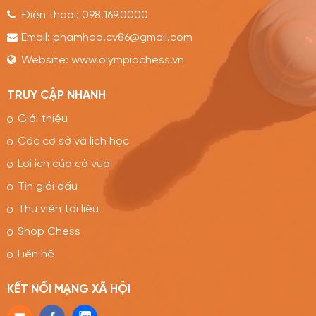
Điện thoại:
098.169.0000
Email:
phamhoa.cv86@gmail.com
Website:
www.olympiachess.vn
TRUY CẬP NHANH
Giới thiệu
Các cơ sở và lịch học
Lợi ích của cờ vua
Tin giải đấu
Thư viện tài liệu
Shop Chess
Liên hệ
KẾT NỐI MẠNG XÃ HỘI