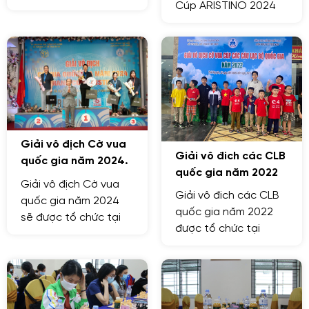
Cúp ARISTINO 2024
Bắc Giang từ ngày
được tổ chức tại
24/05-05/06/2024
Thành phố Vũng Tàu
từ ngày 12 đến ngày
21/4/2024
Giải vô địch Cờ vua
Giải vô đich các CLB
quốc gia năm 2024.
quốc gia năm 2022
Giải vô địch Cờ vua
Giải vô đich các CLB
quốc gia năm 2024
quốc gia năm 2022
sẽ được tổ chức tại
được tổ chức tại
Khách Sạn Khăn
Thành Phố Thái
Quàng Đỏ - Ba Đình
Nguyên với hơn 700
– Hà Nội.
VĐV đến từ 43 đơn vị.