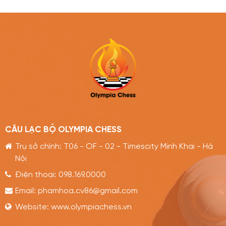
CÂU LẠC BỘ OLYMPIA CHESS
Trụ sở chính: T06 - OF - 02 - Timescity Minh Khai - Hà
Nội
Điện thoại:
098.169.0000
Email:
phamhoa.cv86@gmail.com
Website:
www.olympiachess.vn