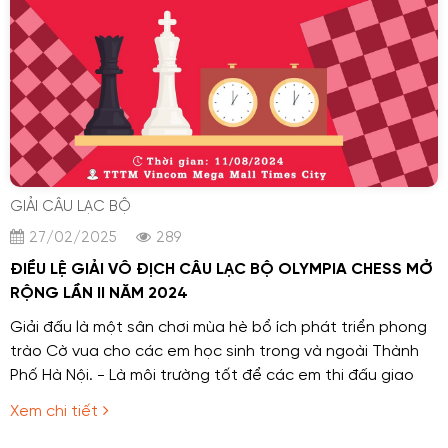
GIẢI CÂU LẠC BỘ
27/02/2025
289
ĐIỀU LỆ GIẢI VÔ ĐỊCH CÂU LẠC BỘ OLYMPIA CHESS MỞ
RỘNG LẦN II NĂM 2024
Giải đấu là một sân chơi mùa hè bổ ích phát triển phong
trào Cờ vua cho các em học sinh trong và ngoài Thành
Phố Hà Nội. - Là môi trường tốt để các em thi đấu giao
lưu, rèn luyện ý chí bản lĩnh, chuẩn bị cho cho giải đấu lớn
Xem chi tiết
cuối năm 2024.