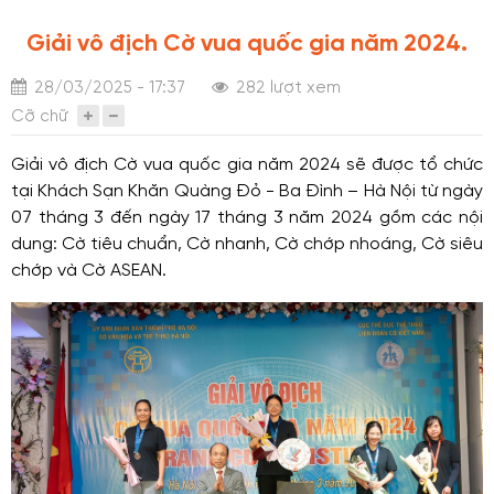
Giải vô địch Cờ vua quốc gia năm 2024.
28/03/2025 - 17:37
282 lượt xem
Cỡ chữ
Giải vô địch Cờ vua quốc gia năm 2024 sẽ được tổ chức
tại Khách Sạn Khăn Quàng Đỏ - Ba Đình – Hà Nội từ ngày
07 tháng 3 đến ngày 17 tháng 3 năm 2024 gồm các nội
dung: Cờ tiêu chuẩn, Cờ nhanh, Cờ chớp nhoáng, Cờ siêu
chớp và Cờ ASEAN.