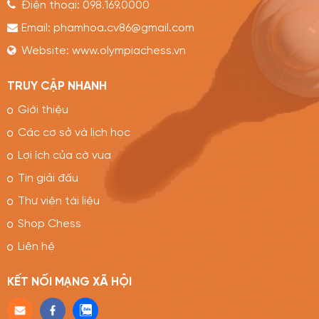
Điện thoại:
098.169.0000
Email:
phamhoa.cv86@gmail.com
Website:
www.olympiachess.vn
TRUY CẬP NHANH
Giới thiệu
Các cơ sở và lịch học
Lợi ích của cờ vua
Tin giải đấu
Thư viện tài liệu
Shop Chess
Liên hệ
KẾT NỐI MẠNG XÃ HỘI