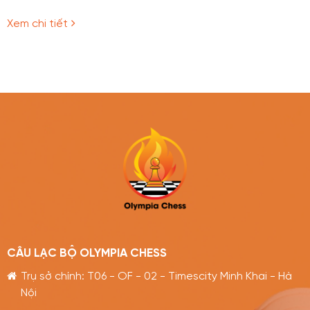
Xem chi tiết
CÂU LẠC BỘ OLYMPIA CHESS
Trụ sở chính: T06 - OF - 02 - Timescity Minh Khai - Hà
Nội