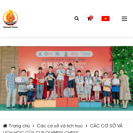
0
TIẾP TỤC MUA HÀNG
Trang chủ
Các cơ sở và lịch học
CÁC CƠ SỞ VÀ