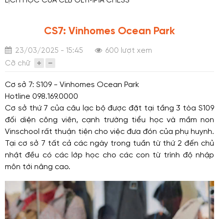
LỊCH HỌC CỦA CLB OLYMPIA CHESS
CS7: Vinhomes Ocean Park
23/03/2025 - 15:45
600 lượt xem
Cỡ chữ
Cơ sở 7: S109 - Vinhomes Ocean Park
Hotline 098.169.0000
Cơ sở thứ 7 của câu lạc bộ được đặt tại tầng 3 tòa S109
đối diện công viên, cạnh trường tiểu học và mầm non
Vinschool rất thuận tiện cho việc đưa đón của phụ huynh.
Tại cơ sở 7 tất cả các ngày trong tuần từ thứ 2 đến chủ
nhật đều có các lớp học cho các con từ trình độ nhập
môn tới nâng cao.