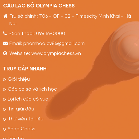
CÂU LẠC BỘ OLYMPIA CHESS
Trụ sở chính: T06 - OF - 02 - Timescity Minh Khai - Hà
Nội
Điện thoại:
098.169.0000
Email:
phamhoa.cv86@gmail.com
Website:
www.olympiachess.vn
TRUY CẬP NHANH
Giới thiệu
Các cơ sở và lịch học
Lợi ích của cờ vua
Tin giải đấu
Thư viện tài liệu
Shop Chess
Liên hệ